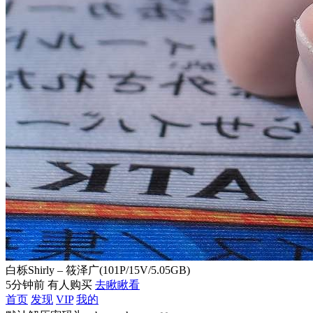
白栎Shirly – 筱泽广(101P/15V/5.05GB)
5分钟前 有人购买
去瞅瞅看
首页
发现
VIP
我的