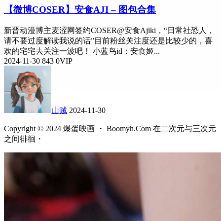
【微博COSER】安食AJI – 图包合集
新晋动漫博主麦涩网签约COSER@安食Ajiki，“日常社恐人，
请不要过度解读我说的话”目前粉丝关注度还是比较少的，喜
欢的宅宅去关注一波吧！ 小蓝鸟id：安食姬...
2024-11-30
843
0
VIP
山贼
2024-11-30
Copyright © 2024 爆蛋映画 ・ Boomyh.Com 在二次元与三次元
之间徘徊・