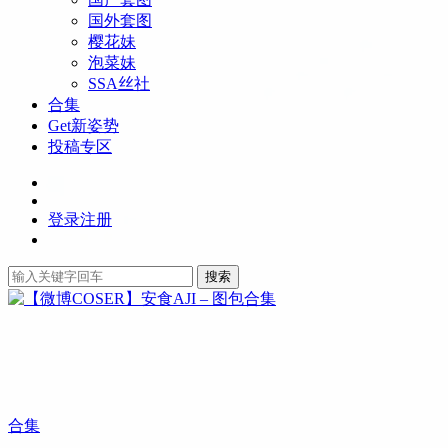
国外套图
樱花妹
泡菜妹
SSA丝社
合集
Get新姿势
投稿专区
登录
注册
搜索
合集