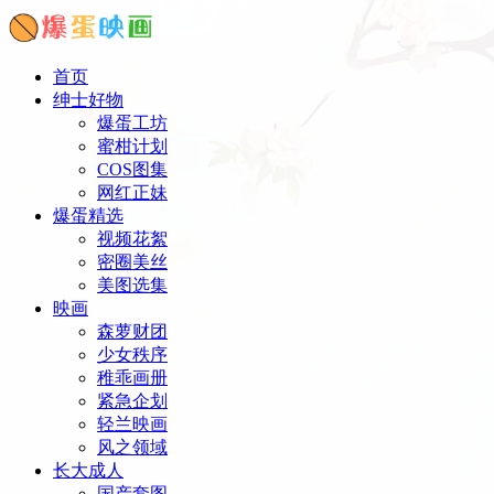
首页
绅士好物
爆蛋工坊
蜜柑计划
COS图集
网红正妹
爆蛋精选
视频花絮
密圈美丝
美图选集
映画
森萝财团
少女秩序
稚乖画册
紧急企划
轻兰映画
风之领域
长大成人
国产套图