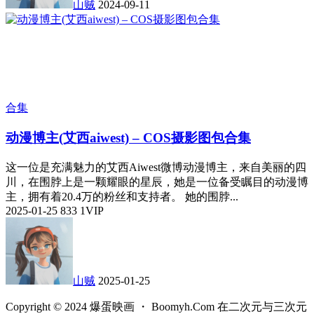
山贼
2024-09-11
合集
动漫博主(艾西aiwest) – COS摄影图包合集
这一位是充满魅力的艾西Aiwest微博动漫博主，来自美丽的四
川，在围脖上是一颗耀眼的星辰，她是一位备受瞩目的动漫博
主，拥有着20.4万的粉丝和支持者。 她的围脖...
2025-01-25
833
1
VIP
山贼
2025-01-25
Copyright © 2024 爆蛋映画 ・ Boomyh.Com 在二次元与三次元