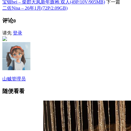
宝钡bei – 柴郡大凤新年旗袍 双人(49P/10V/905MB)
下一篇
二佐Nisa – 26年1月(72P/2.09GB)
评论
0
请先
登录
山贼
管理员
随便看看