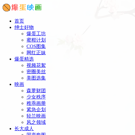
首页
绅士好物
爆蛋工坊
蜜柑计划
COS图集
网红正妹
爆蛋精选
视频花絮
密圈美丝
美图选集
映画
森萝财团
少女秩序
稚乖画册
紧急企划
轻兰映画
风之领域
长大成人
国产套图