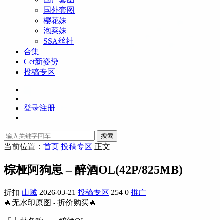
国外套图
樱花妹
泡菜妹
SSA丝社
合集
Get新姿势
投稿专区
登录
注册
搜索
当前位置：
首页
投稿专区
正文
棕桠阿狗崽 – 醉酒OL(42P/825MB)
折扣
山贼
2026-03-21
投稿专区
254
0
推广
🔥无水印原图 - 折价购买🔥