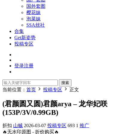
国外套图
樱花妹
泡菜妹
SSA丝社
合集
Get新姿势
投稿专区
登录
注册
搜索
当前位置：
首页
投稿专区
正文
(君颜圆又圆)君颜arya – 龙华妃咲
(153P/3V/0.99GB)
折扣
山贼
2026-03-07
投稿专区
693
1
推广
🔥无水印原图 - 折价购买🔥