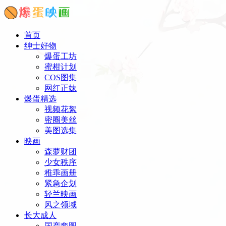
首页
绅士好物
爆蛋工坊
蜜柑计划
COS图集
网红正妹
爆蛋精选
视频花絮
密圈美丝
美图选集
映画
森萝财团
少女秩序
稚乖画册
紧急企划
轻兰映画
风之领域
长大成人
国产套图