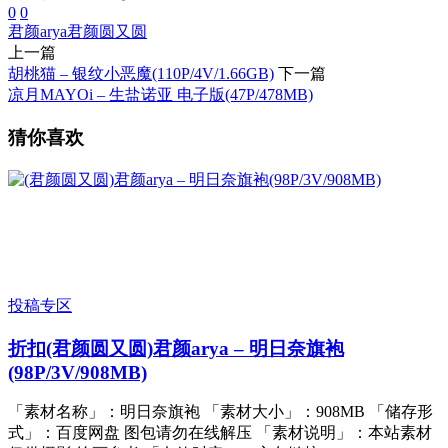
0
0
君颜arya
君颜圆又圆
上一篇
胡桃猫 – 银纹小恶魔(110P/4V/1.66GB)
下一篇
凉月MAYOi – 生盐诺亚 电子版(47P/478MB)
猜你喜欢
投稿专区
折扣
(君颜圆又圆)君颜arya – 明日奈旗袍
(98P/3V/908MB)
「素材名称」：明日奈旗袍 「素材大小」：908MB 「储存形
式」：百度网盘 图包请勿在线解压 「素材说明」：本站素材