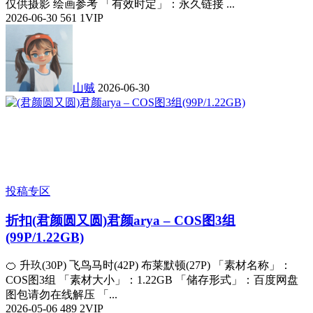
仅供摄影 绘画参考 「有效时定」：永久链接 ...
2026-06-30
561
1
VIP
山贼
2026-06-30
投稿专区
折扣
(君颜圆又圆)君颜arya – COS图3组
(99P/1.22GB)
🍊 升玖(30P) 飞鸟马时(42P) 布莱默顿(27P) 「素材名称」：
COS图3组 「素材大小」：1.22GB 「储存形式」：百度网盘
图包请勿在线解压 「...
2026-05-06
489
2
VIP