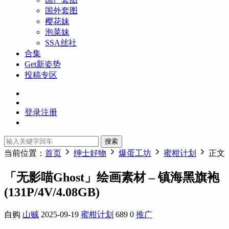
国外套图
樱花妹
泡菜妹
SSA丝社
合集
Get新姿势
投稿专区
登录
注册
搜索
当前位置：
首页
绅士好物
爆蛋工坊
蜜柑计划
正文
「无影喵Ghost」绘画素材 – 镇海黑旗袍
(131P/4V/4.08GB)
自购
山贼
2025-09-19
蜜柑计划
689
0
推广