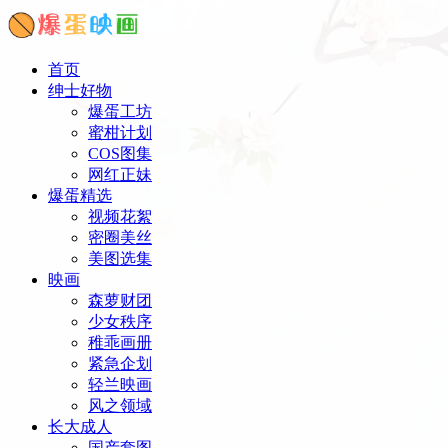
首页
绅士好物
爆蛋工坊
蜜柑计划
COS图集
网红正妹
爆蛋精选
视频花絮
密圈美丝
美图选集
映画
森萝财团
少女秩序
稚乖画册
紧急企划
轻兰映画
风之领域
长大成人
国产套图