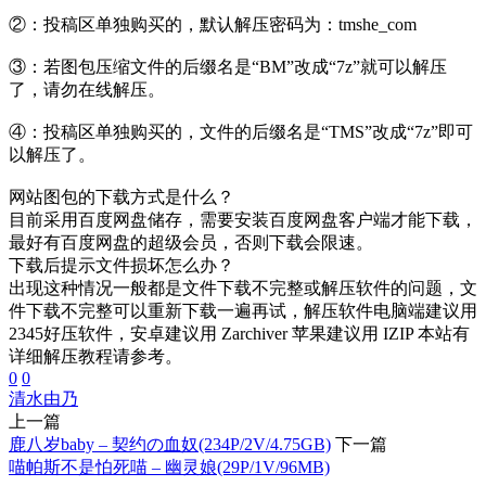
②：投稿区单独购买的，默认解压密码为：tmshe_com
③：若图包压缩文件的后缀名是“BM”改成“7z”就可以解压
了，请勿在线解压。
④：投稿区单独购买的，文件的后缀名是“TMS”改成“7z”即可
以解压了。
网站图包的下载方式是什么？
目前采用百度网盘储存，需要安装百度网盘客户端才能下载，
最好有百度网盘的超级会员，否则下载会限速。
下载后提示文件损坏怎么办？
出现这种情况一般都是文件下载不完整或解压软件的问题，文
件下载不完整可以重新下载一遍再试，解压软件电脑端建议用
2345好压软件，安卓建议用 Zarchiver 苹果建议用 IZIP 本站有
详细解压教程请参考。
0
0
清水由乃
上一篇
鹿八岁baby – 契约の血奴(234P/2V/4.75GB)
下一篇
喵帕斯不是怕死喵 – 幽灵娘(29P/1V/96MB)