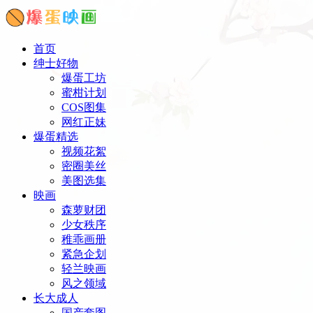
首页
绅士好物
爆蛋工坊
蜜柑计划
COS图集
网红正妹
爆蛋精选
视频花絮
密圈美丝
美图选集
映画
森萝财团
少女秩序
稚乖画册
紧急企划
轻兰映画
风之领域
长大成人
国产套图