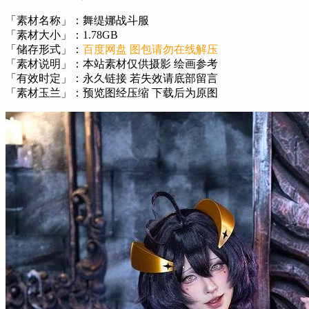
「素材名称」：舞缇娜战斗服
「素材大小」：1.78GB
「储存形式」：
百度网盘 图包请勿在线解压
「素材说明」：本站素材仅供摄影 绘画参考
「有效时定」：永久链接 若失效请底部留言
「素材玉兰」：预览图经压缩 下载后为原图