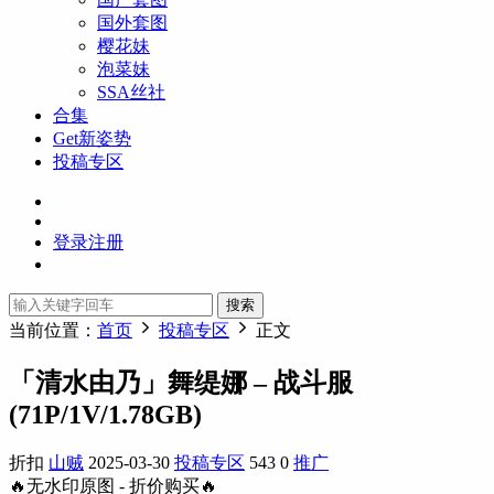
国外套图
樱花妹
泡菜妹
SSA丝社
合集
Get新姿势
投稿专区
登录
注册
搜索
当前位置：
首页
投稿专区
正文
「清水由乃」舞缇娜 – 战斗服
(71P/1V/1.78GB)
折扣
山贼
2025-03-30
投稿专区
543
0
推广
🔥无水印原图 - 折价购买🔥