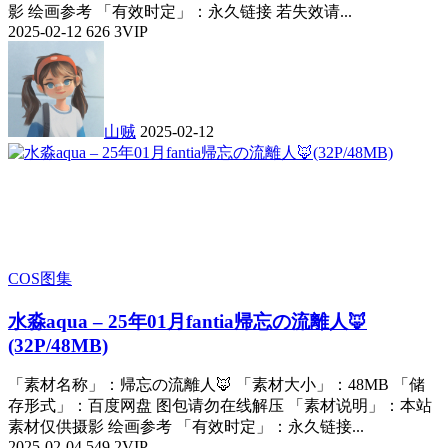
影 绘画参考 「有效时定」：永久链接 若失效请...
2025-02-12
626
3
VIP
山贼
2025-02-12
COS图集
水淼aqua – 25年01月fantia帰忘の流離人🦊
(32P/48MB)
「素材名称」：帰忘の流離人🦊 「素材大小」：48MB 「储
存形式」：百度网盘 图包请勿在线解压 「素材说明」：本站
素材仅供摄影 绘画参考 「有效时定」：永久链接...
2025-02-04
549
2
VIP