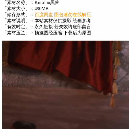
「素材名称」：KuroInu黑兽
「素材大小」：490MB
「储存形式」：
百度网盘 图包请勿在线解压
「素材说明」：本站素材仅供摄影 绘画参考
「有效时定」：永久链接 若失效请底部留言
「素材玉兰」：预览图经压缩 下载后为原图