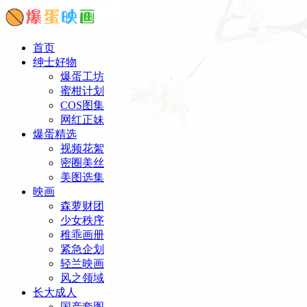
首页
绅士好物
爆蛋工坊
蜜柑计划
COS图集
网红正妹
爆蛋精选
视频花絮
密圈美丝
美图选集
映画
森萝财团
少女秩序
稚乖画册
紧急企划
轻兰映画
风之领域
长大成人
国产套图