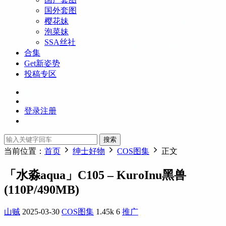
国外套图
樱花妹
泡菜妹
SSA丝社
合集
Get新姿势
投稿专区
登录
注册
搜索
当前位置：
首页
绅士好物
COS图集
正文
「水淼aqua」C105 – KuroInu黑兽
(110P/490MB)
山贼
2025-03-30
COS图集
1.45k
6
推广