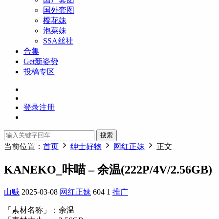
国外套图
樱花妹
泡菜妹
SSA丝社
合集
Get新姿势
投稿专区
登录
注册
搜索
当前位置：
首页
绅士好物
网红正妹
正文
KANEKO_咔喵 – 余温(222P/4V/2.56GB)
山贼
2025-03-08
网红正妹
604
1
推广
「素材名称」：余温