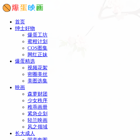
首页
绅士好物
爆蛋工坊
蜜柑计划
COS图集
网红正妹
爆蛋精选
视频花絮
密圈美丝
美图选集
映画
森萝财团
少女秩序
稚乖画册
紧急企划
轻兰映画
风之领域
长大成人
国产套图