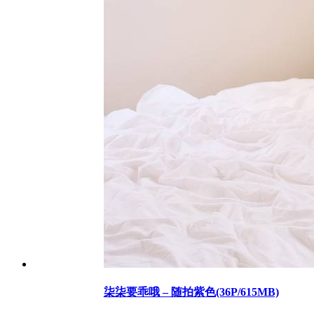
柒柒要乖哦 – 随拍紫色(36P/615MB)