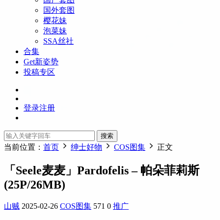
国外套图
樱花妹
泡菜妹
SSA丝社
合集
Get新姿势
投稿专区
登录
注册
搜索
当前位置：
首页
绅士好物
COS图集
正文
「Seele麦麦」Pardofelis – 帕朵菲莉斯
(25P/26MB)
山贼
2025-02-26
COS图集
571
0
推广