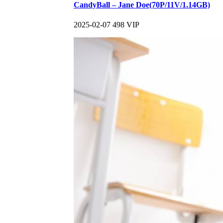
CandyBall – Jane Doe(70P/11V/1.14GB)
2025-02-07
498
VIP