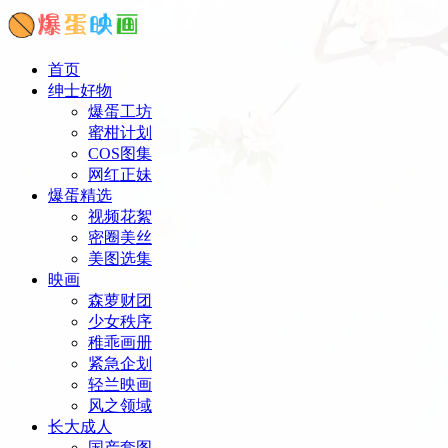
首页
绅士好物
爆蛋工坊
蜜柑计划
COS图集
网红正妹
爆蛋精选
视频花絮
密圈美丝
美图选集
映画
森萝财团
少女秩序
稚乖画册
紧急企划
轻兰映画
风之领域
长大成人
国产套图