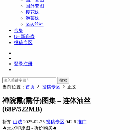
国外套图
樱花妹
泡菜妹
SSA丝社
合集
Get新姿势
投稿专区
登录
注册
搜索
当前位置：
首页
投稿专区
正文
禅院熏(熏仔)图集 – 连体油丝
(68P/522MB)
折扣
山贼
2025-02-25
投稿专区
942
6
推广
🔥无水印原图 - 折价购买🔥