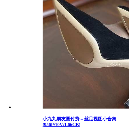
小九九朋友圈付费 – 丝足视图小合集
(956P/10V/1.66GB)