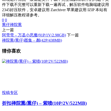
件下载不完整可以重新下载一遍再试，解压软件电脑端建议用
2345好压软件，安卓建议用 Zarchiver 苹果建议用 IZIP 本站有
详细解压教程请参考。
0
0
熏仔
禅院熏
上一篇
阿雪雪 – 万圣小恶魔(91P/1V/2.98GB)
下一篇
禅院熏(熏仔)图集 – 粼(42P/438MB)
猜你喜欢
投稿专区
折扣
禅院熏(熏仔) – 紫啧(10P/2V/522MB)