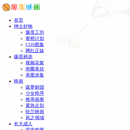
首页
绅士好物
爆蛋工坊
蜜柑计划
COS图集
网红正妹
爆蛋精选
视频花絮
密圈美丝
美图选集
映画
森萝财团
少女秩序
稚乖画册
紧急企划
轻兰映画
风之领域
长大成人
国产套图