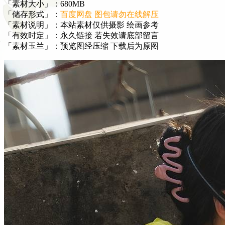
「素材大小」：680MB
「储存形式」：
百度网盘 图包请勿在线解压
「素材说明」：本站素材仅供摄影 绘画参考
「有效时定」：永久链接 若失效请底部留言
「素材玉兰」：预览图经压缩 下载后为原图