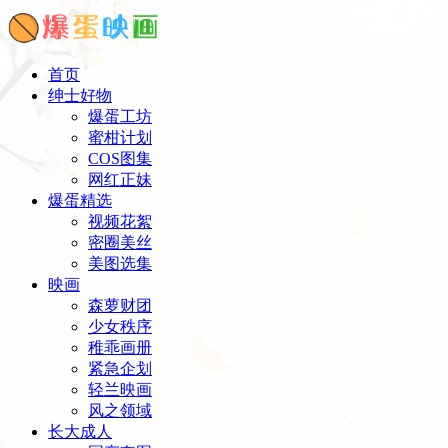
首页
绅士好物
爆蛋工坊
蜜柑计划
COS图集
网红正妹
爆蛋精选
视频花絮
密圈美丝
美图选集
映画
森萝财团
少女秩序
稚乖画册
紧急企划
轻兰映画
风之领域
长大成人