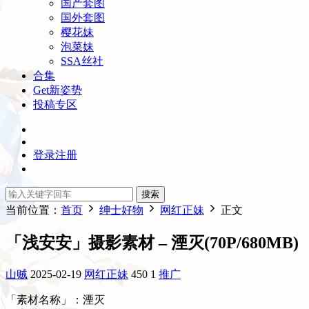
国产套图
国外套图
樱花妹
泡菜妹
SSA丝社
合集
Get新姿势
投稿专区
登录
注册
搜索
当前位置：
首页
绅士好物
网红正妹
正文
「浅安安」摄影素材 – 湮灭(70P/680MB)
山贼
2025-02-19
网红正妹
450
1
推广
「素材名称」：湮灭