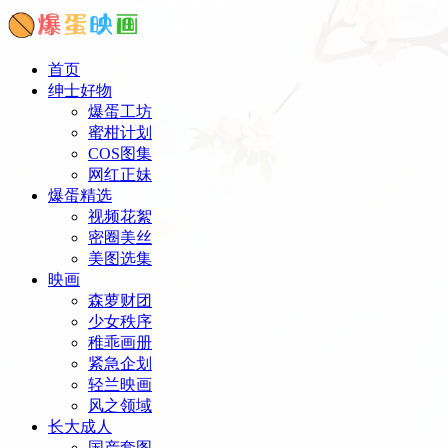
首页
绅士好物
爆蛋工坊
蜜柑计划
COS图集
网红正妹
爆蛋精选
视频花絮
密圈美丝
美图选集
映画
森萝财团
少女秩序
稚乖画册
紧急企划
轻兰映画
风之领域
长大成人
国产套图