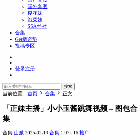
国外套图
樱花妹
泡菜妹
SSA丝社
合集
Get新姿势
投稿专区
登录
注册
搜索
当前位置：
首页
合集
正文
「正妹主播」小小玉酱跳舞视频 – 图包合
集
合集
山贼
2025-02-19
合集
1.97k
16
推广