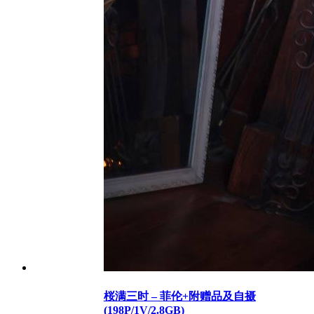
桜满三时 – 菲伦+附赠品及自摄
(198P/1V/2.8GB)