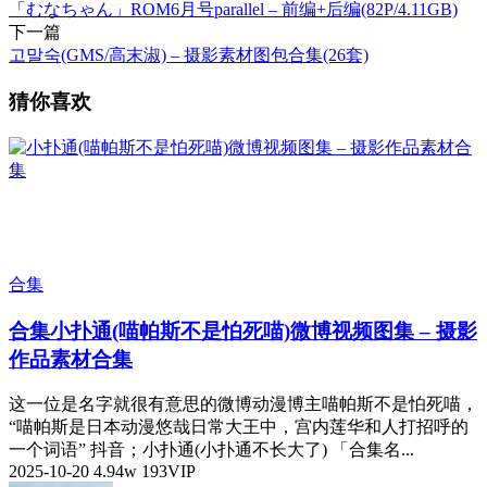
「むなちゃん」ROM6月号parallel – 前编+后编(82P/4.11GB)
下一篇
고말숙(GMS/高末淑) – 摄影素材图包合集(26套)
猜你喜欢
合集
合集
小扑通(喵帕斯不是怕死喵)微博视频图集 – 摄影
作品素材合集
这一位是名字就很有意思的微博动漫博主喵帕斯不是怕死喵，
“喵帕斯是日本动漫悠哉日常大王中，宫内莲华和人打招呼的
一个词语” 抖音；小扑通(小扑通不长大了) 「合集名...
2025-10-20
4.94w
193
VIP