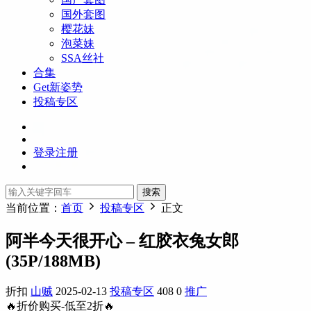
国外套图
樱花妹
泡菜妹
SSA丝社
合集
Get新姿势
投稿专区
登录
注册
搜索
当前位置：
首页
投稿专区
正文
阿半今天很开心 – 红胶衣兔女郎
(35P/188MB)
折扣
山贼
2025-02-13
投稿专区
408
0
推广
🔥折价购买-低至2折🔥