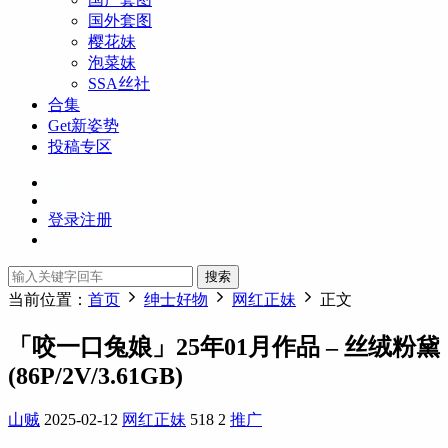
国外套图
樱花妹
泡菜妹
SSA丝社
合集
Get新姿势
投稿专区
登录
注册
搜索
当前位置：
首页
绅士好物
网红正妹
正文
「咬一口兔娘」25年01月作品 – 丝绒粉黛
(86P/2V/3.61GB)
山贼
2025-02-12
网红正妹
518
2
推广