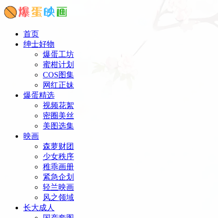
首页
绅士好物
爆蛋工坊
蜜柑计划
COS图集
网红正妹
爆蛋精选
视频花絮
密圈美丝
美图选集
映画
森萝财团
少女秩序
稚乖画册
紧急企划
轻兰映画
风之领域
长大成人
国产套图