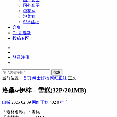
国外套图
樱花妹
泡菜妹
SSA丝社
合集
Get新姿势
投稿专区
登录
注册
搜索
当前位置：
首页
绅士好物
网红正妹
正文
洛桑w伊梓 – 雪糕(32P/201MB)
山贼
2025-02-09
网红正妹
402
0
推广
「素材名称」：雪糕