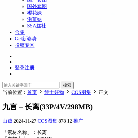
国外套图
樱花妹
泡菜妹
SSA丝社
合集
Get新姿势
投稿专区
登录
注册
搜索
当前位置：
首页
绅士好物
COS图集
正文
九言 – 长离(33P/4V/298MB)
山贼
2024-11-27
COS图集
878
12
推广
「素材名称」：长离