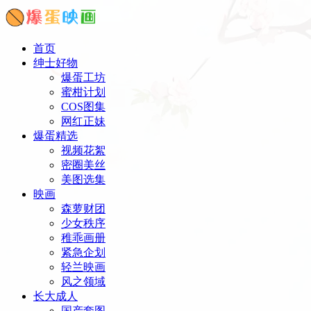
首页
绅士好物
爆蛋工坊
蜜柑计划
COS图集
网红正妹
爆蛋精选
视频花絮
密圈美丝
美图选集
映画
森萝财团
少女秩序
稚乖画册
紧急企划
轻兰映画
风之领域
长大成人
国产套图