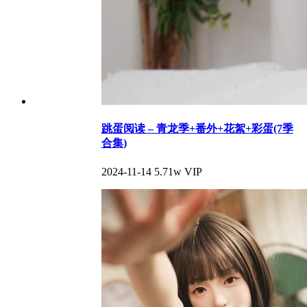
跳蛋阅读 – 青龙季+番外+花絮+彩蛋(7季
合集)
2024-11-14
5.71w
VIP