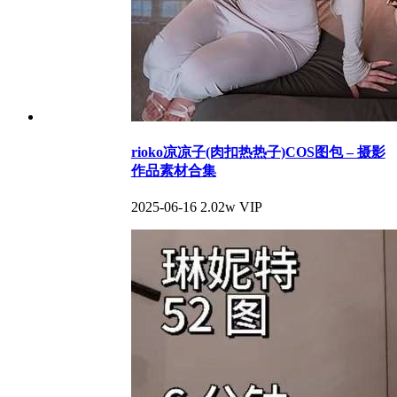
rioko凉凉子(肉扣热热子)COS图包 – 摄影
作品素材合集
2025-06-16
2.02w
VIP