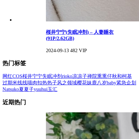
桜井宁宁(失眠冲剂) – 人妻睡衣
(91P/2.62GB)
2024-09-13
482
VIP
热门标签
网红COS
桜井宁宁
失眠冲剂
rioko凉凉子
禅院熏
熏仔
秋和柯基
过期米线线喵
肉扣热热子
风之领域
樱花妹
鹿八岁baby
紧急企划
Natsuko夏夏子
yuuhui玉汇
近期热门