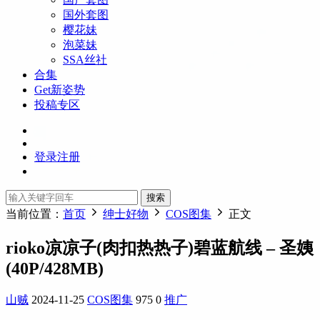
国外套图
樱花妹
泡菜妹
SSA丝社
合集
Get新姿势
投稿专区
登录
注册
搜索
当前位置：
首页
绅士好物
COS图集
正文
rioko凉凉子(肉扣热热子)碧蓝航线 – 圣姨
(40P/428MB)
山贼
2024-11-25
COS图集
975
0
推广