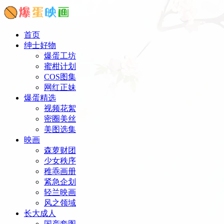
首页
绅士好物
爆蛋工坊
蜜柑计划
COS图集
网红正妹
爆蛋精选
视频花絮
密圈美丝
美图选集
映画
森萝财团
少女秩序
稚乖画册
紧急企划
轻兰映画
风之领域
长大成人
国产套图