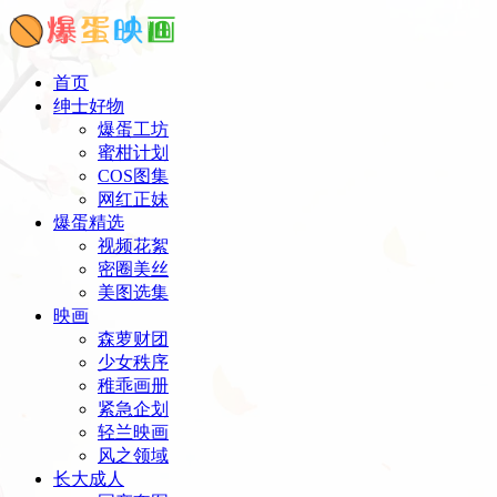
首页
绅士好物
爆蛋工坊
蜜柑计划
COS图集
网红正妹
爆蛋精选
视频花絮
密圈美丝
美图选集
映画
森萝财团
少女秩序
稚乖画册
紧急企划
轻兰映画
风之领域
长大成人