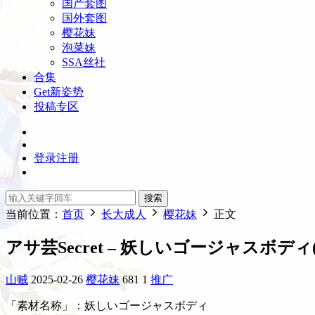
国产套图
国外套图
樱花妹
泡菜妹
SSA丝社
合集
Get新姿势
投稿专区
登录
注册
搜索
当前位置：
首页
长大成人
樱花妹
正文
アサ芸Secret – 妖しいゴージャスボディ(6
山贼
2025-02-26
樱花妹
681
1
推广
「素材名称」：妖しいゴージャスボディ