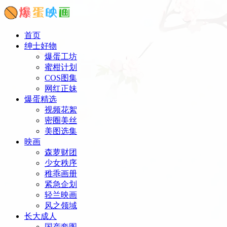
首页
绅士好物
爆蛋工坊
蜜柑计划
COS图集
网红正妹
爆蛋精选
视频花絮
密圈美丝
美图选集
映画
森萝财团
少女秩序
稚乖画册
紧急企划
轻兰映画
风之领域
长大成人
国产套图