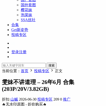
国外套图
樱花妹
泡菜妹
SSA丝社
合集
Get新姿势
投稿专区
登录
注册
搜索
当前位置：
首页
投稿专区
正文
雯妹不讲道理 – 26年6月 合集
(203P/20V/3.82GB)
折扣
山贼
2026-06-30
投稿专区
209
0
推广
🔥无水印原图 - 折价购买🔥