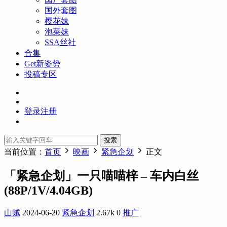
国外套图
樱花妹
泡菜妹
SSA丝社
合集
Get新姿势
投稿专区
登录
注册
搜索
当前位置：
首页
映画
紧急企划
正文
「紧急企划」一只喵喵梓 – 车内白丝
(88P/1V/4.04GB)
山贼
2024-06-20
紧急企划
2.67k
0
推广