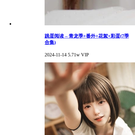
跳蛋阅读 – 青龙季+番外+花絮+彩蛋(7季
合集)
2024-11-14
5.71w
VIP