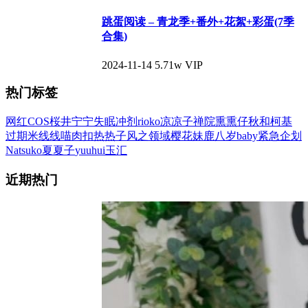
跳蛋阅读 – 青龙季+番外+花絮+彩蛋(7季
合集)
2024-11-14
5.71w
VIP
热门标签
网红COS
桜井宁宁
失眠冲剂
rioko凉凉子
禅院熏
熏仔
秋和柯基
过期米线线喵
肉扣热热子
风之领域
樱花妹
鹿八岁baby
紧急企划
Natsuko夏夏子
yuuhui玉汇
近期热门