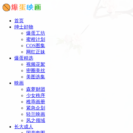
首页
绅士好物
爆蛋工坊
蜜柑计划
COS图集
网红正妹
爆蛋精选
视频花絮
密圈美丝
美图选集
映画
森萝财团
少女秩序
稚乖画册
紧急企划
轻兰映画
风之领域
长大成人
国产套图